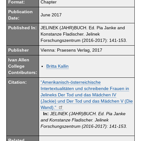
Format:
Chapter
Publication
June 2017
Date:
Published In:
JELINEK (JAHR)BUCH. Ed. Pia Janke and
Konstanze Fladischer. Jelinek
Forschungszentrum (2016-2017): 141-153.
Publisher
Vienna: Praesens Verlag, 2017
Ivan Allen
College
Britta Kallin
Contributors:
Citation:
“Amerikanisch-österreichische
Intertextualitäten und schreibende Frauen in
Jelineks Der Tod und das Mädchen IV
(Jackie) und Der Tod und das Mädchen V (Die
Wand).“
In:
JELINEK (JAHR)BUCH. Ed. Pia Janke
and Konstanze Fladischer. Jelinek
Forschungszentrum (2016-2017): 141-153.
Related