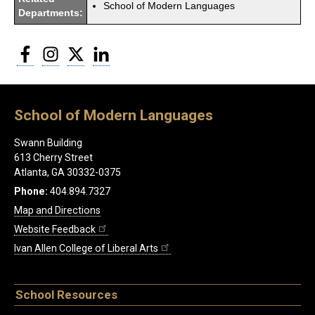
School of Modern Languages
Departments:
Facebook
Instagram
Twitter
LinkedIn
School of Modern Languages
Swann Building
613 Cherry Street
Atlanta, GA 30332-0375
Phone:
404.894.7327
Map and Directions
Website Feedback
Ivan Allen College of Liberal Arts
School Resources