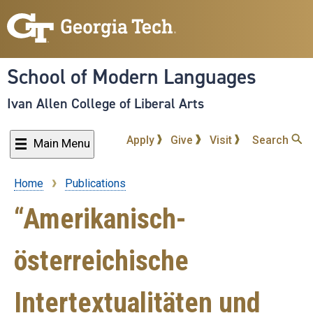
Skip
to
main
content
School of Modern Languages
Ivan Allen College of Liberal Arts
Apply
Give
Visit
Search
Main Menu
Home
Publications
Breadcrumb
“Amerikanisch-
österreichische
Intertextualitäten und